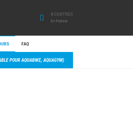
8 CENTRES
En France
OURS
FAQ
LABLE POUR AQUABIKE, AQUAGYM)