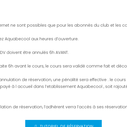
ternet ne sont possibles que pour les abonnés du club et les c
tez Aquabecool aux heures d’ouverture.
DV doivent être annulés 6h AVANT.
 faite 6h avant le cours, le cours sera validé comme fait et déc
nulation de réservation, une pénalité sera effective : le cour
 payé à l accueil dans l’etablissement Aquabecool , soit rajou
tion de réservation, l’adhérent verra l’accès à ses réservati
TUTORIEL DE RÉSERVATION