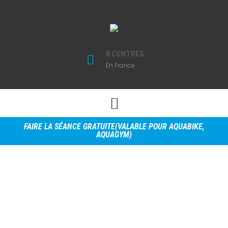
8 CENTRES
En France
FAIRE LA SÉANCE GRATUITE(VALABLE POUR AQUABIKE,
AQUAGYM)